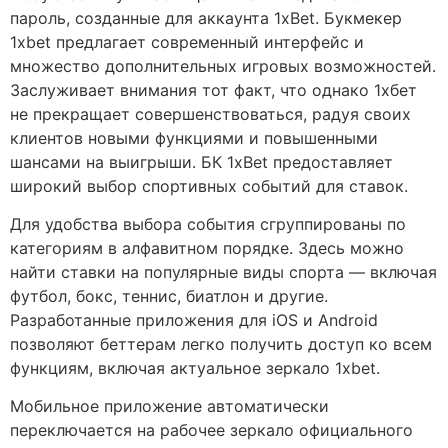
пароль, созданные для аккаунта 1xBet. Букмекер
1xbet предлагает современный интерфейс и
множество дополнительных игровых возможностей.
Заслуживает внимания тот факт, что однако 1хбет
не прекращает совершенствоваться, радуя своих
клиентов новыми функциями и повышенными
шансами на выигрыши. БК 1xBet предоставляет
широкий выбор спортивных событий для ставок.
Для удобства выбора события сгруппированы по
категориям в алфавитном порядке. Здесь можно
найти ставки на популярные виды спорта — включая
футбол, бокс, теннис, биатлон и другие.
Разработанные приложения для iOS и Android
позволяют беттерам легко получить доступ ко всем
функциям, включая актуальное зеркало 1xbet.
Мобильное приложение автоматически
переключается на рабочее зеркало официального