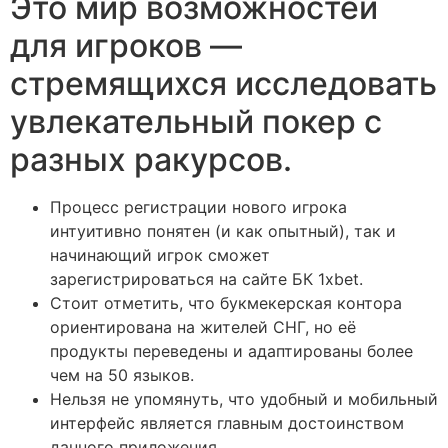
Это мир возможностей
для игроков —
стремящихся исследовать
увлекательный покер с
разных ракурсов.
Процесс регистрации нового игрока
интуитивно понятен (и как опытный), так и
начинающий игрок сможет
зарегистрироваться на сайте БК 1xbet.
Стоит отметить, что букмекерская контора
ориентирована на жителей СНГ, но её
продукты переведены и адаптированы более
чем на 50 языков.
Нельзя не упомянуть, что удобный и мобильный
интерфейс является главным достоинством
данного приложения.