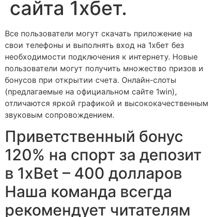
сайта 1хбет.
Все пользователи могут скачать приложение на
свои телефоны и выполнять вход на 1хбет без
необходимости подключения к интернету. Новые
пользователи могут получить множество призов и
бонусов при открытии счета.
Онлайн-слоты
(предлагаемые на официальном сайте 1win),
отличаются яркой графикой и высококачественным
звуковым сопровождением.
Приветственный бонус
120% на спорт за депозит
в 1xBet – 400 долларов
Наша команда всегда
рекомендует читателям