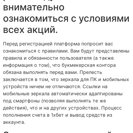
внимательно
ознакомиться с условиями
всех акций.
Перед регистрацией платформа попросит вас
ознакомиться с правилами. Вам будут представлены
правила и обязанности пользователя (а также
информация о том), что букмекерская контора
обязана выполнять перед вами. Прелесть
заключается в том, что зеркала для ПК и мобильных
устройств ничем не отличаются. Ссылки на
мобильные зеркала автоматически адаптированы
под смартфоны (позволяя выполнять те же
действия), что и на других устройствах. Процесс
пополнения счета в 1хбет и вывод средств из
аккаунта.