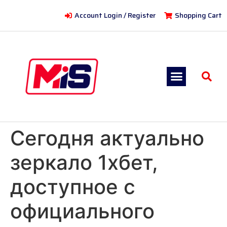
Account Login / Register
Shopping Cart
Сегодня актуально
зеркало 1хбет,
доступное с
официального