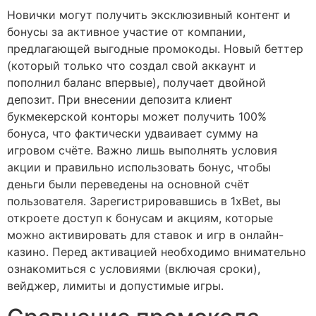
Новички могут получить эксклюзивный контент и
бонусы за активное участие от компании,
предлагающей выгодные промокоды. Новый беттер
(который только что создал свой аккаунт и
пополнил баланс впервые), получает двойной
депозит. При внесении депозита клиент
букмекерской конторы может получить 100%
бонуса, что фактически удваивает сумму на
игровом счёте. Важно лишь выполнять условия
акции и правильно использовать бонус, чтобы
деньги были переведены на основной счёт
пользователя.
Зарегистрировавшись в 1xBet, вы
откроете доступ к бонусам и акциям, которые
можно активировать для ставок и игр в онлайн-
казино. Перед активацией необходимо внимательно
ознакомиться с условиями (включая сроки),
вейджер, лимиты и допустимые игры.