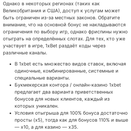
Однако в некоторых регионах (таких как
Великобритания и США), доступ к услугам может
быть ограничен из-за местных законов. Обратите
внимание, что на основной бонус не накладываются
ограничения по выбору игр, однако фриспины нужно
отыграть на определённых слотах. Для тех, кто уже
участвует в игре, 1xBet раздаёт коды через
различные каналы.
В 1xbet есть множество видов ставок, включая
одиночные, комбинированные, системные и
специальные варианты.
Букмекерская контора / онлайн-казино 1xbet
предлагает два варианта приветственных
бонусов для новых клиентов, каждый из
которых уникален.
Условия отыгрыша для 100% бонуса достаточно
просты (x5), тогда как для бонусов 110% и выше
— x10, а для казино — x35.